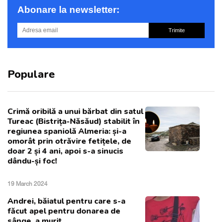
Abonare la newsletter:
Trimite
Populare
Crimă oribilă a unui bărbat din satul
Tureac (Bistrița-Năsăud) stabilit în
regiunea spaniolă Almeria: și-a
omorât prin otrăvire fetițele, de
doar 2 și 4 ani, apoi s-a sinucis
dându-și foc!
19 March 2024
Andrei, băiatul pentru care s-a
făcut apel pentru donarea de
sânge, a murit