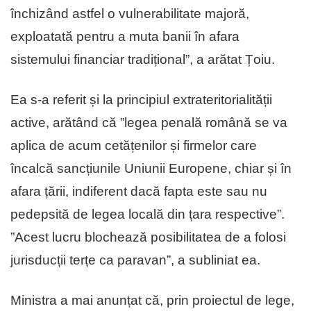
închizând astfel o vulnerabilitate majoră,
exploatată pentru a muta banii în afara
sistemului financiar tradițional”, a arătat Țoiu.
Ea s-a referit și la principiul extrateritorialității
active, arătând că ”legea penală română se va
aplica de acum cetățenilor și firmelor care
încalcă sancțiunile Uniunii Europene, chiar și în
afara țării, indiferent dacă fapta este sau nu
pedepsită de legea locală din țara respective”.
”Acest lucru blochează posibilitatea de a folosi
jurisducții terțe ca paravan”, a subliniat ea.
Ministra a mai anunțat că, prin proiectul de lege,