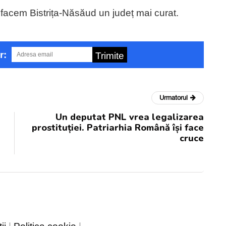
 facem Bistrița-Năsăud un județ mai curat.
r:
Trimite
Urmatorul
Un deputat PNL vrea legalizarea
prostituției. Patriarhia Română își face
cruce