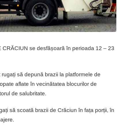
 CRĂCIUN se desfășoară în perioada 12 – 23
ugați să depună brazii la platformele de
pate aflate în vecinătatea blocurilor de
torul de salubritate.
i să scoată brazii de Crăciun în fața porții, în
ajere.