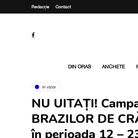
Redacție
Contact
DIN ORAS
ANCHETE
in vizor
NU UITAȚI! Campan
BRAZILOR DE CRĂ
în perioada 12 – 2