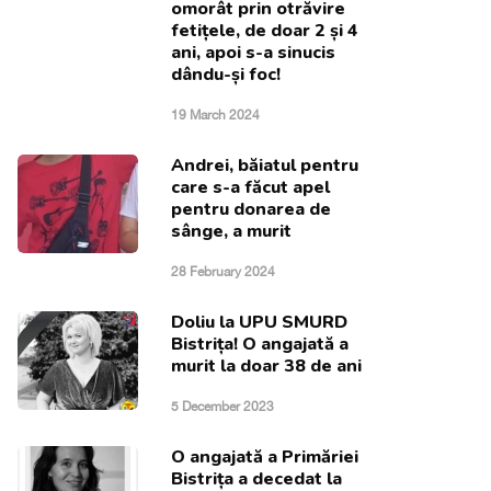
omorât prin otrăvire
fetițele, de doar 2 și 4
ani, apoi s-a sinucis
dându-și foc!
19 March 2024
Andrei, băiatul pentru
care s-a făcut apel
pentru donarea de
sânge, a murit
28 February 2024
Doliu la UPU SMURD
Bistrița! O angajată a
murit la doar 38 de ani
5 December 2023
O angajată a Primăriei
Bistrița a decedat la