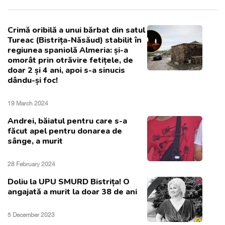
Crimă oribilă a unui bărbat din satul
Tureac (Bistrița-Năsăud) stabilit în
regiunea spaniolă Almeria: și-a
omorât prin otrăvire fetițele, de
doar 2 și 4 ani, apoi s-a sinucis
dându-și foc!
19 March 2024
Andrei, băiatul pentru care s-a
făcut apel pentru donarea de
sânge, a murit
28 February 2024
Doliu la UPU SMURD Bistrița! O
angajată a murit la doar 38 de ani
5 December 2023