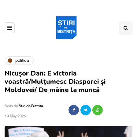
politica
Nicușor Dan: E victoria
voastră/Mulțumesc Diasporei și
Moldovei/ De mâine la muncă
Scris de
Stiri de Bistrita
,
19 May 2025