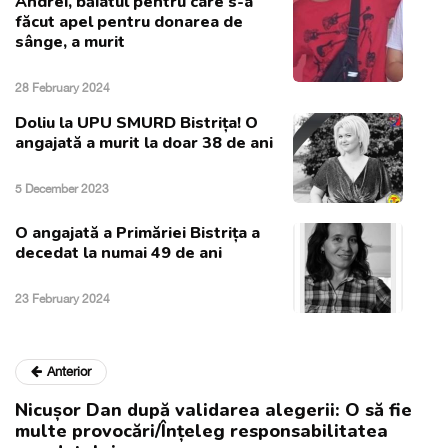
Andrei, băiatul pentru care s-a
făcut apel pentru donarea de
sânge, a murit
28 February 2024
Doliu la UPU SMURD Bistrița! O
angajată a murit la doar 38 de ani
5 December 2023
O angajată a Primăriei Bistrița a
decedat la numai 49 de ani
23 February 2024
Anterior
Nicușor Dan după validarea alegerii: O să fie
multe provocări/Înțeleg responsabilitatea