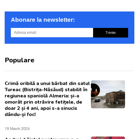
Abonare la newsletter:
Trimite
Populare
Crimă oribilă a unui bărbat din satul
Tureac (Bistrița-Năsăud) stabilit în
regiunea spaniolă Almeria: și-a
omorât prin otrăvire fetițele, de
doar 2 și 4 ani, apoi s-a sinucis
dându-și foc!
19 March 2024