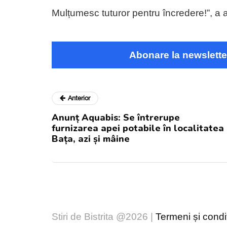
Mulțumesc tuturor pentru încredere!”, a
Abonare la newslette
Anterior
Anunț Aquabis: Se întrerupe
furnizarea apei potabile în localitatea
Bața, azi și mâine
Stiri de Bistrita @2026 |
Termeni și condiț