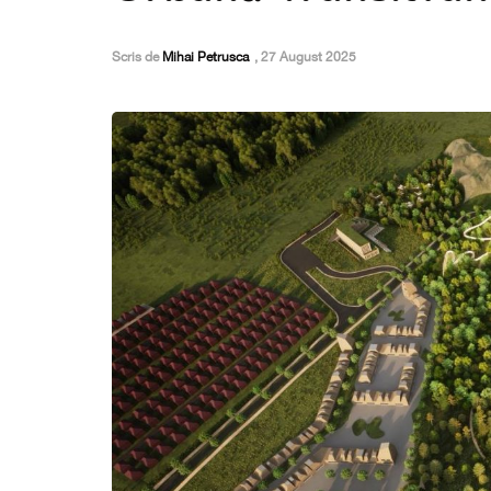
Scris de
Mihai Petrusca
,
27 August 2025