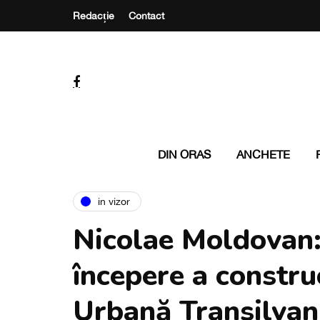
Redacție
Contact
DIN ORAS
ANCHETE
in vizor
Nicolae Moldovan:
începere a constru
Urbană Transilvani