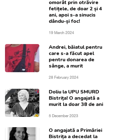
omorât prin otrăvire
fetițele, de doar 2 și 4
ani, apoi s-a sinucis
dându-și foc!
19 March 2024
Andrei, băiatul pentru
care s-a făcut apel
pentru donarea de
sânge, a murit
28 February 2024
Doliu la UPU SMURD
Bistrița! O angajată a
murit la doar 38 de ani
5 December 2023
O angajată a Primăriei
Bistrița a decedat la