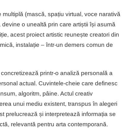
te multiplă (mască, spațiu virtual, voce narativă
 devine o unealtă prin care artiștii își asumă
ție, acest proiect artistic reunește creatori din
ramică, instalație – într-un demers comun de
concretizează printr-o analiză personală a
 personal actual. Cuvintele-cheie care definesc
onsum, algoritm, pâine. Actul creativ
rea unui mediu existent, transpus în alegeri
tist prelucrează și interpretează informația se
inctă, relevantă pentru arta contemporană.