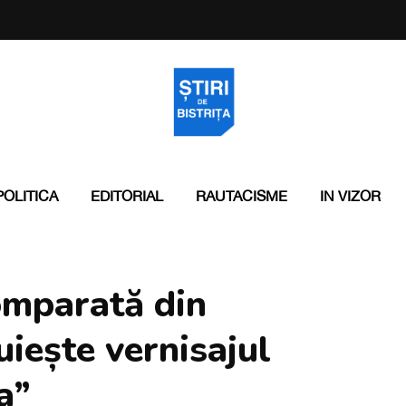
POLITICA
EDITORIAL
RAUTACISME
IN VIZOR
omparată din
iește vernisajul
a”