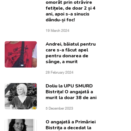
omorât prin otrăvire
fetițele, de doar 2 și 4
ani, apoi s-a sinucis
dându-și foc!
19 March 2024
Andrei, băiatul pentru
care s-a făcut apel
pentru donarea de
sânge, a murit
28 February 2024
Doliu la UPU SMURD
Bistrița! O angajată a
murit la doar 38 de ani
5 December 2023
O angajată a Primăriei
Bistrița a decedat la