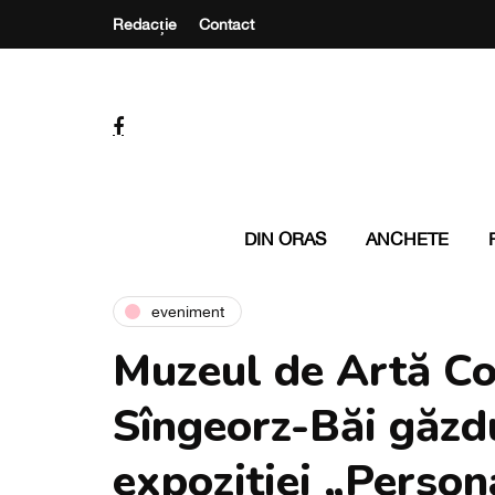
Redacție
Contact
DIN ORAS
ANCHETE
eveniment
Muzeul de Artă C
Sîngeorz-Băi găzdu
expoziției „Person