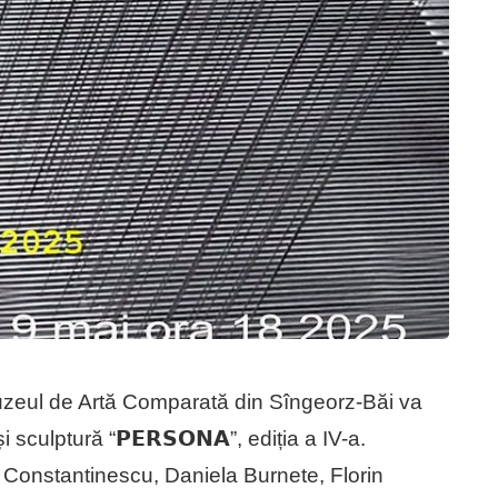
𝟬𝟬 la Muzeul de Artă Comparată din Sîngeorz-Băi va
 sculptură “𝗣𝗘𝗥𝗦𝗢𝗡𝗔”, ediția a IV-a.
 Constantinescu, Daniela Burnete, Florin