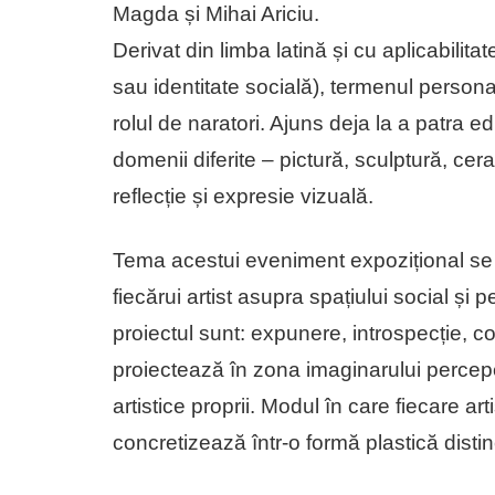
Magda și Mihai Ariciu.
Derivat din limba latină și cu aplicabilita
sau identitate socială), termenul persona
rolul de naratori. Ajuns deja la a patra edi
domenii diferite – pictură, sculptură, ce
reflecție și expresie vizuală.
Tema acestui eveniment expozițional se 
fiecărui artist asupra spațiului social și
proiectul sunt: expunere, introspecție, c
proiectează în zona imaginarului percepe
artistice proprii. Modul în care fiecare ar
concretizează într-o formă plastică dist