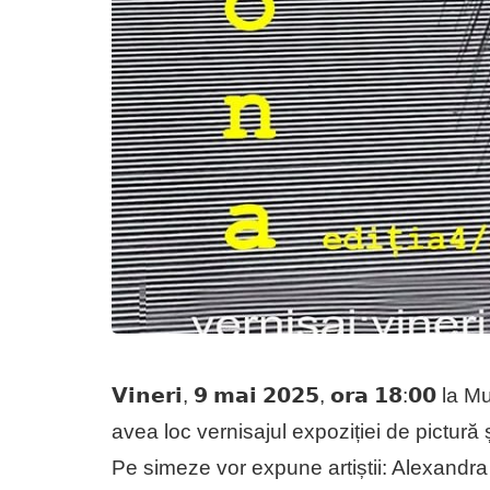
𝗩𝗶𝗻𝗲𝗿𝗶, 𝟵 𝗺𝗮𝗶 𝟮𝟬𝟮𝟱, 𝗼𝗿𝗮 𝟭𝟴:
avea loc vernisajul expoziției de pictură și
Pe simeze vor expune artiștii: Alexandra