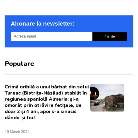
Abonare la newsletter:
Trimite
Populare
Crimă oribilă a unui bărbat din satul
Tureac (Bistrița-Năsăud) stabilit în
regiunea spaniolă Almeria: și-a
omorât prin otrăvire fetițele, de
doar 2 și 4 ani, apoi s-a sinucis
dându-și foc!
19 March 2024