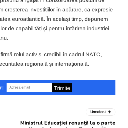
profund angajat în consolidarea posturii de
creșterea investițiilor în apărare, ca expresie
itatea euroatlantică. În același timp, depunem
lor de capabilități și pentru întărirea industriei
anu.
mă rolul activ și credibil în cadrul NATO,
curitatea regională și internațională.
r:
Trimite
Urmatorul
Ministrul Educației renunță la o parte