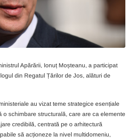
istrul Apărării, Ionuț Moșteanu, a participat
logul din Regatul Țărilor de Jos, alături de
ministeriale au vizat teme strategice esențiale
ză o schimbare structurală, care are ca elemente
are credibilă, centrată pe o arhitectură
pabile să acționeze la nivel multidomeniu,