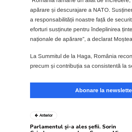
“România rămâne un aliat de încredere, 
apărare și descurajare a NATO. Susținem 
a responsabilității noastre față de secur
eforturi susținute pentru îndeplinirea ținte
naționale de apărare”, a declarat Moște
La Summitul de la Haga, România reconfir
precum și contribuția sa consistentă la se
Abonare la newslette
Anterior
Parlamentul și-a ales șefii. Sorin