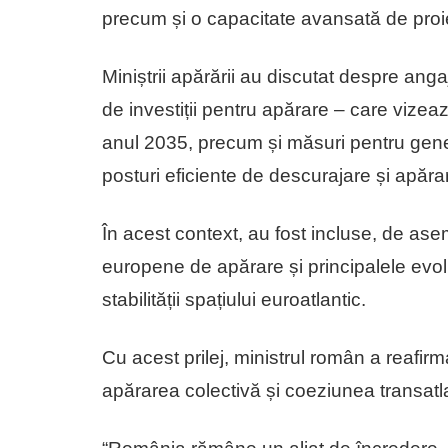
precum și o capacitate avansată de proiecta
Miniștrii apărării au discutat despre a
de investiții pentru apărare – care vize
anul 2035, precum și măsuri pentru genera
posturi eficiente de descurajare și apărar
În acest context, au fost incluse, de as
europene de apărare și principalele evolu
stabilității spațiului euroatlantic.
Cu acest prilej, ministrul român a reafi
apărarea colectivă și coeziunea transatl