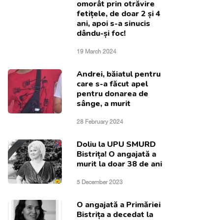
omorât prin otrăvire
fetițele, de doar 2 și 4
ani, apoi s-a sinucis
dându-și foc!
19 March 2024
Andrei, băiatul pentru
care s-a făcut apel
pentru donarea de
sânge, a murit
28 February 2024
Doliu la UPU SMURD
Bistrița! O angajată a
murit la doar 38 de ani
5 December 2023
O angajată a Primăriei
Bistrița a decedat la