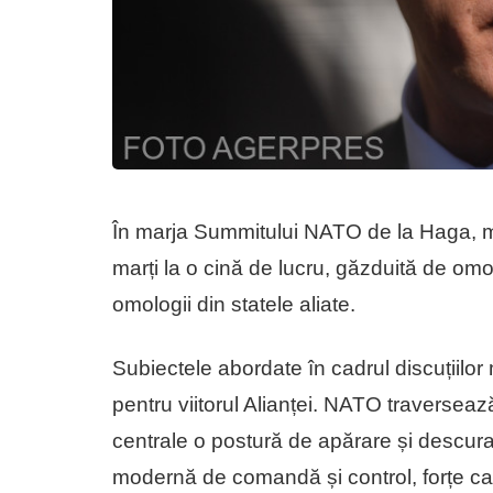
În marja Summitului NATO de la Haga, min
marți la o cină de lucru, găzduită de omo
omologii din statele aliate.
Subiectele abordate în cadrul discuțiilor 
pentru viitorul Alianței. NATO traversea
centrale o postură de apărare și descuraj
modernă de comandă și control, forțe ca