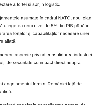
re a forței și sprijin logistic.
ngajamentele asumate în cadrul NATO, noul plan
ază atingerea unui nivel de 5% din PIB până în
rea forțelor și capabilităților necesare unei
e aliată.
emenea, aspecte privind consolidarea industriei
ții de securitate cu impact direct asupra
rmat angajamentul ferm al României față de
antică.