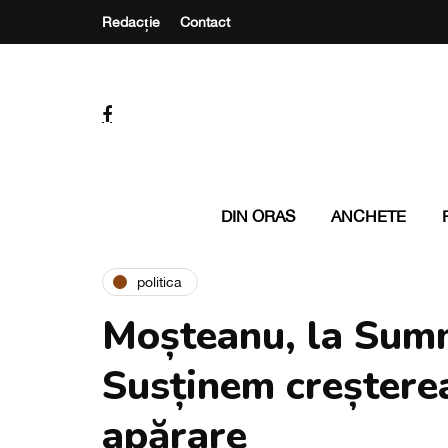
Redacție
Contact
DIN ORAS
ANCHETE
politica
Moșteanu, la Sum
Susținem creșterea 
apărare