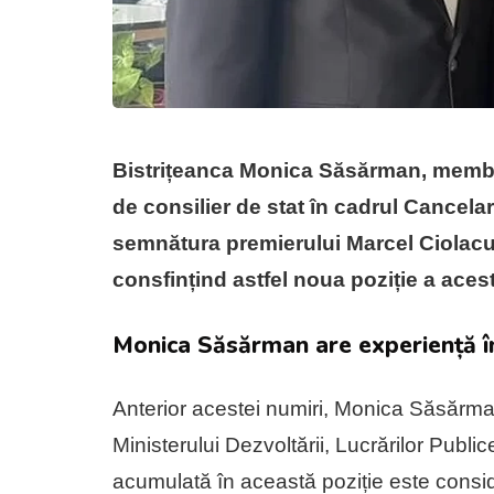
Bistrițeanca Monica Săsărman, membră
de consilier de stat în cadrul Cancelar
semnătura premierului Marcel Ciolacu, 
consfințind astfel noua poziție a aces
Monica Săsărman are experiență în
Anterior acestei numiri, Monica Săsărman
Ministerului Dezvoltării, Lucrărilor Publi
acumulată în această poziție este consid