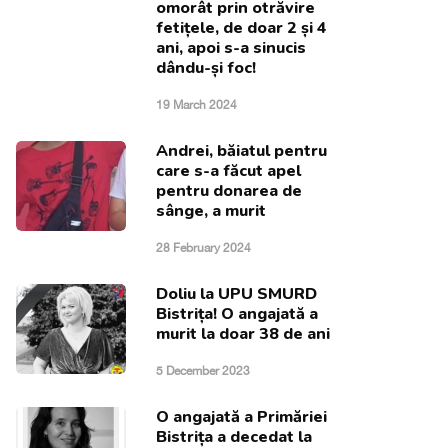
omorât prin otrăvire
fetițele, de doar 2 și 4
ani, apoi s-a sinucis
dându-și foc!
19 March 2024
Andrei, băiatul pentru
care s-a făcut apel
pentru donarea de
sânge, a murit
28 February 2024
Doliu la UPU SMURD
Bistrița! O angajată a
murit la doar 38 de ani
5 December 2023
O angajată a Primăriei
Bistrița a decedat la