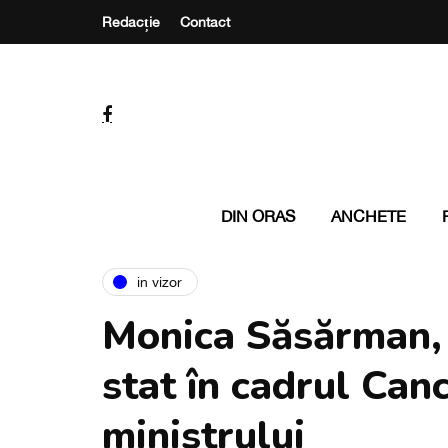
Redacție
Contact
DIN ORAS
ANCHETE
in vizor
Monica Săsărman, 
stat în cadrul Can
ministrului