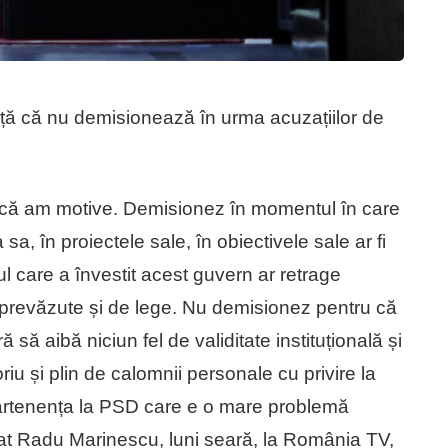
nță că nu demisionează în urma acuzațiilor de
că am motive. Demisionez în momentul în care
, în proiectele sale, în obiectivele sale ar fi
l care a învestit acest guvern ar retrage
 prevăzute și de lege. Nu demisionez pentru că
să aibă niciun fel de validitate instituțională și
riu și plin de calomnii personale cu privire la
partenența la PSD care e o mare problemă
mat Radu Marinescu, luni seară, la România TV,