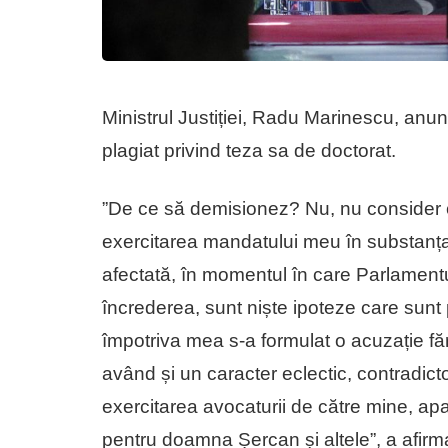
Ministrul Justiției, Radu Marinescu, anu
plagiat privind teza sa de doctorat.
”De ce să demisionez? Nu, nu consider 
exercitarea mandatului meu în substanța sa
afectată, în momentul în care Parlamentu
încrederea, sunt niște ipoteze care sunt
împotriva mea s-a formulat o acuzație fără 
având și un caracter eclectic, contradicto
exercitarea avocaturii de către mine, a
pentru doamna Șercan și altele”, a afir