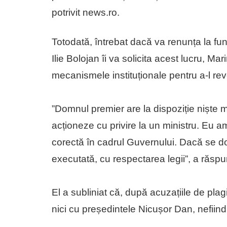
potrivit news.ro.
Totodată, întrebat dacă va renunța la func
Ilie Bolojan îi va solicita acest lucru, M
mecanismele instituționale pentru a-l re
”Domnul premier are la dispoziție niște 
acționeze cu privire la un ministru. Eu a
corectă în cadrul Guvernului. Dacă se do
executată, cu respectarea legii”, a răsp
El a subliniat că, după acuzațiile de plagi
nici cu președintele Nicușor Dan, nefiind