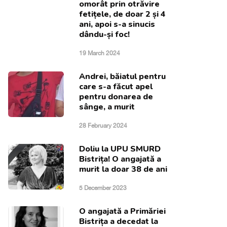
omorât prin otrăvire
fetițele, de doar 2 și 4
ani, apoi s-a sinucis
dându-și foc!
19 March 2024
Andrei, băiatul pentru
care s-a făcut apel
pentru donarea de
sânge, a murit
28 February 2024
Doliu la UPU SMURD
Bistrița! O angajată a
murit la doar 38 de ani
5 December 2023
O angajată a Primăriei
Bistrița a decedat la