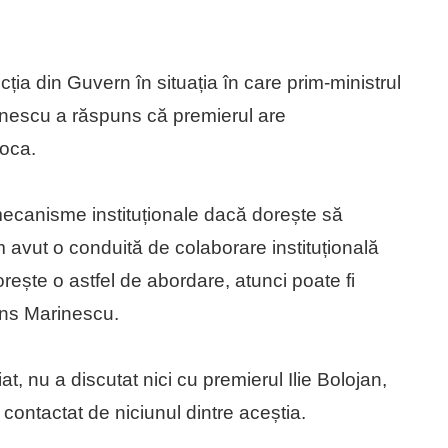
ția din Guvern în situația în care prim-ministrul
arinescu a răspuns că premierul are
voca.
mecanisme instituționale dacă dorește să
m avut o conduită de colaborare instituțională
rește o astfel de abordare, atunci poate fi
uns Marinescu.
at, nu a discutat nici cu premierul Ilie Bolojan,
 contactat de niciunul dintre aceștia.