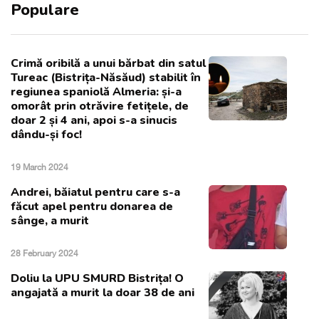
Populare
Crimă oribilă a unui bărbat din satul
Tureac (Bistrița-Năsăud) stabilit în
regiunea spaniolă Almeria: și-a
omorât prin otrăvire fetițele, de
doar 2 și 4 ani, apoi s-a sinucis
dându-și foc!
19 March 2024
Andrei, băiatul pentru care s-a
făcut apel pentru donarea de
sânge, a murit
28 February 2024
Doliu la UPU SMURD Bistrița! O
angajată a murit la doar 38 de ani