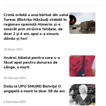
Crimă oribilă a unui bărbat din satul
Tureac (Bistrița-Năsăud) stabilit în
regiunea spaniolă Almeria: și-a
omorât prin otrăvire fetițele, de
doar 2 și 4 ani, apoi s-a sinucis
dându-și foc!
19 March 2024
Andrei, băiatul pentru care s-a
făcut apel pentru donarea de
sânge, a murit
28 February 2024
Doliu la UPU SMURD Bistrița! O
angajată a murit la doar 38 de ani
5 December 2023