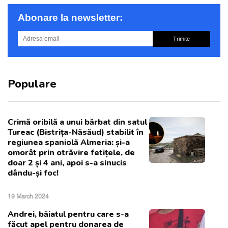
Abonare la newsletter:
Trimite
Populare
Crimă oribilă a unui bărbat din satul
Tureac (Bistrița-Năsăud) stabilit în
regiunea spaniolă Almeria: și-a
omorât prin otrăvire fetițele, de
doar 2 și 4 ani, apoi s-a sinucis
dându-și foc!
19 March 2024
Andrei, băiatul pentru care s-a
făcut apel pentru donarea de