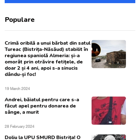
Populare
Crimă oribilă a unui bărbat din satul
Tureac (Bistrița-Năsăud) stabilit în
regiunea spaniolă Almeria: și-a
omorât prin otrăvire fetițele, de
doar 2 și 4 ani, apoi s-a sinucis
dându-și foc!
19 March 2024
Andrei, băiatul pentru care s-a
făcut apel pentru donarea de
sânge, a murit
28 February 2024
Doliu la UPU SMURD Bistrița! O