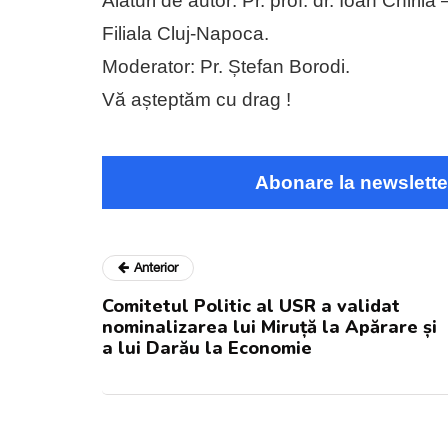
Alături de autor: Pr. prof. dr. Ioan Chiril
Filiala Cluj-Napoca.
Moderator: Pr. Ștefan Borodi.
Vă așteptăm cu drag !
Abonare la newslette
Anterior
Comitetul Politic al USR a validat
nominalizarea lui Miruță la Apărare și
a lui Darău la Economie