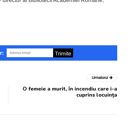
ă – director al Bibliotecii Academiei Române,
r:
Trimite
Urmatorul
O femeie a murit, în incendiu care i-a
cuprins locuința