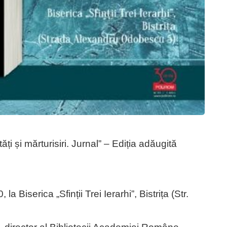
ți și mărturisiri. Jurnal” – Ediția adăugită
Biserica „Sfinții Trei Ierarhi”, Bistrița (Str.