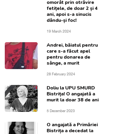
omorât prin otrăvire
fetițele, de doar 2 și 4
ani, apoi s-a sinucis
dându-și foc!
19 March 2024
Andrei, băiatul pentru
care s-a făcut apel
pentru donarea de
sânge, a murit
28 February 2024
Doliu la UPU SMURD
Bistrița! O angajată a
murit la doar 38 de ani
5 December 2023
O angajată a Primăriei
Bistrița a decedat la