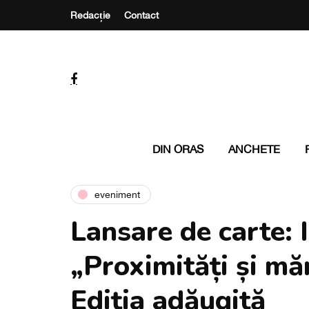
Redacție
Contact
DIN ORAS
ANCHETE
eveniment
Lansare de carte: 
„Proximități și măr
Ediția adăugită