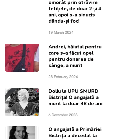
omorât prin otrăvire
fetițele, de doar 2 și 4
ani, apoi s-a sinucis
dându-și foc!
19 March 2024
Andrei, băiatul pentru
care s-a făcut apel
pentru donarea de
sânge, a murit
28 February 2024
Doliu la UPU SMURD
Bistrița! O angajată a
murit la doar 38 de ani
5 December 2023
O angajată a Primăriei
Bistrița a decedat la