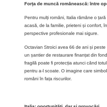
Forța de muncă românească: între opor
Pentru mulți români, Italia rămâne o țar
acasă, de la familie, prieteni și confort, 
perspective profesionale mai sigure.
Octavian Stroici avea 66 de ani și peste
un șantier de restaurare finanțat din fon
fragilă poate fi protecția atunci când tot
pentru a-l scoate. O imagine care simboli
români în fața riscurilor.
Italia: oportunități, dar și provocări