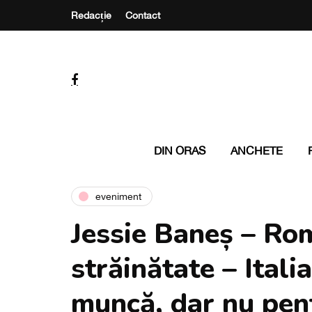
Redacție
Contact
DIN ORAS
ANCHETE
eveniment
Jessie Baneș – Româ
străinătate – Itali
muncă, dar nu pen