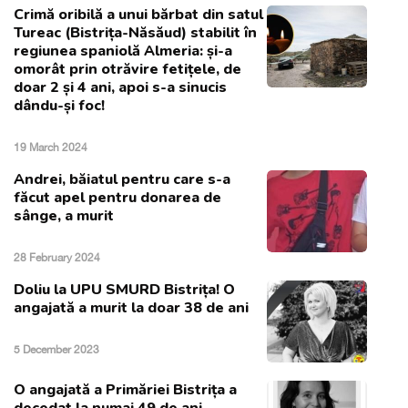
Crimă oribilă a unui bărbat din satul
Tureac (Bistrița-Năsăud) stabilit în
regiunea spaniolă Almeria: și-a
omorât prin otrăvire fetițele, de
doar 2 și 4 ani, apoi s-a sinucis
dându-și foc!
19 March 2024
Andrei, băiatul pentru care s-a
făcut apel pentru donarea de
sânge, a murit
28 February 2024
Doliu la UPU SMURD Bistrița! O
angajată a murit la doar 38 de ani
5 December 2023
O angajată a Primăriei Bistrița a
decedat la numai 49 de ani