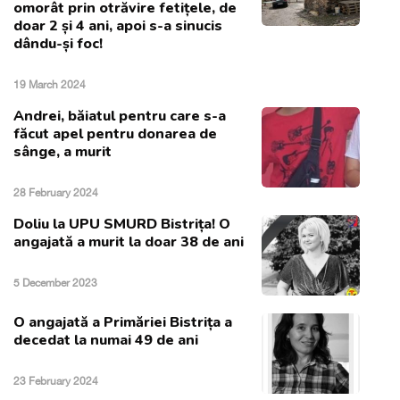
omorât prin otrăvire fetițele, de
doar 2 și 4 ani, apoi s-a sinucis
dându-și foc!
19 March 2024
Andrei, băiatul pentru care s-a
făcut apel pentru donarea de
sânge, a murit
28 February 2024
Doliu la UPU SMURD Bistrița! O
angajată a murit la doar 38 de ani
5 December 2023
O angajată a Primăriei Bistrița a
decedat la numai 49 de ani
23 February 2024