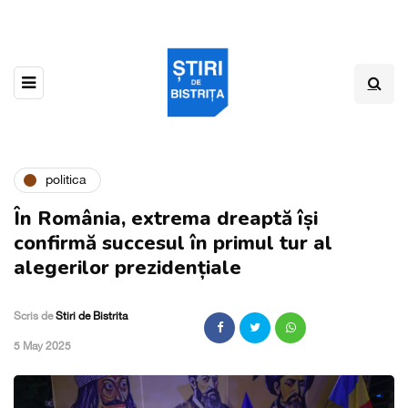
politica
În România, extrema dreaptă își
confirmă succesul în primul tur al
alegerilor prezidențiale
Scris de
Stiri de Bistrita
,
5 May 2025