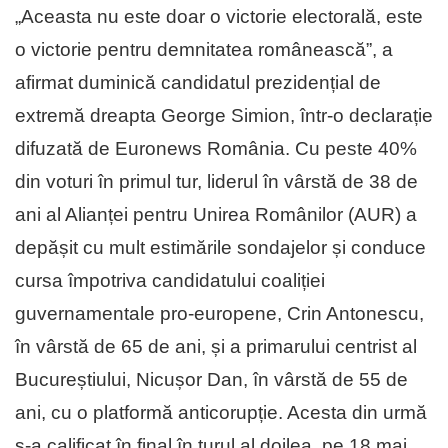
„Aceasta nu este doar o victorie electorală, este
o victorie pentru demnitatea românească”, a
afirmat duminică candidatul prezidențial de
extremă dreapta George Simion, într-o declarație
difuzată de Euronews România. Cu peste 40%
din voturi în primul tur, liderul în vârstă de 38 de
ani al Alianței pentru Unirea Românilor (AUR) a
depășit cu mult estimările sondajelor și conduce
cursa împotriva candidatului coaliției
guvernamentale pro-europene, Crin Antonescu,
în vârstă de 65 de ani, și a primarului centrist al
Bucureștiului, Nicușor Dan, în vârstă de 55 de
ani, cu o platformă anticorupție. Acesta din urmă
s-a calificat în final în turul al doilea, pe 18 mai,