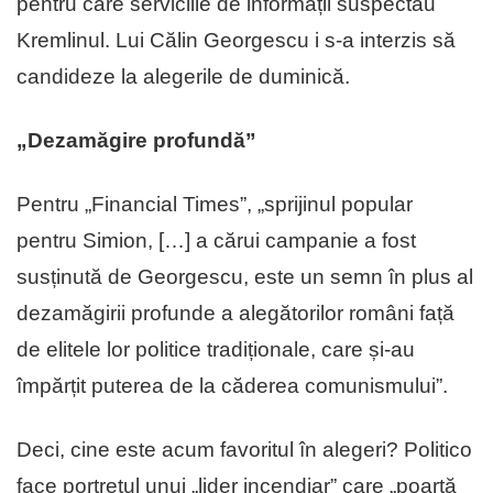
pentru care serviciile de informații suspectau
Kremlinul. Lui Călin Georgescu i s-a interzis să
candideze la alegerile de duminică.
„Dezamăgire profundă”
Pentru „Financial Times”, „sprijinul popular
pentru Simion, […] a cărui campanie a fost
susținută de Georgescu, este un semn în plus al
dezamăgirii profunde a alegătorilor români față
de elitele lor politice tradiționale, care și-au
împărțit puterea de la căderea comunismului”.
Deci, cine este acum favoritul în alegeri? Politico
face portretul unui „lider incendiar” care „poartă