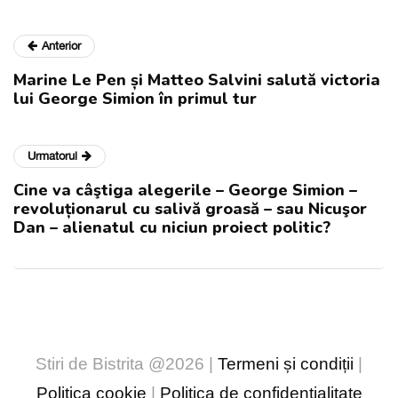
Anterior
Marine Le Pen și Matteo Salvini salută victoria
lui George Simion în primul tur
Urmatorul
Cine va câştiga alegerile – George Simion –
revoluționarul cu salivă groasă – sau Nicuşor
Dan – alienatul cu niciun proiect politic?
Stiri de Bistrita @2026 |
Termeni și condiții
|
Politica cookie
|
Politica de confidențialitate