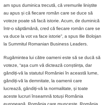
am spus duminica trecută, că vremurile liniștite
au apus și că fiecare român care se duce să
voteze poate să facă istorie. Acum, de duminică
într-o săptămână, cred că fiecare român care se
va duce la vot va face istorie”, a spus Ilie Bolojan
la Summitul Romanian Business Leaders.
Rugămintea lui către oameni este să se ducă să
voteze, “așa cum vă dictează conștiința, dar
gândiți-vă la statutul României în această lume,
gândiți-vă la demnitate, la oamenii care
lucrează, gândiți-vă la normalitate, și toate
aceste lucruri înseamnă totuși România
europeană, România care muncește, România