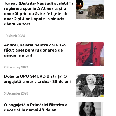
Tureac (Bistrița-Năsăud) stabilit în
regiunea spaniolă Almeria: și-a
omorât prin otrăvire fetițele, de
doar 2 și 4 ani, apoi s-a sinucis
dându-și foc!
19 March 2024
Andrei, băiatul pentru care s-a
făcut apel pentru donarea de
sânge, a murit
28 February 2024
Doliu la UPU SMURD Bistrița! O
angajată a murit la doar 38 de ani
5 December 2023
O angajată a Primăriei Bistrița a
decedat la numai 49 de ani