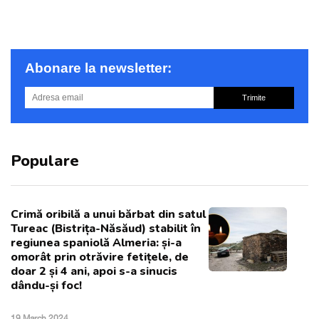
Abonare la newsletter:
Trimite
Populare
Crimă oribilă a unui bărbat din satul
Tureac (Bistrița-Năsăud) stabilit în
regiunea spaniolă Almeria: și-a
omorât prin otrăvire fetițele, de
doar 2 și 4 ani, apoi s-a sinucis
dându-și foc!
19 March 2024