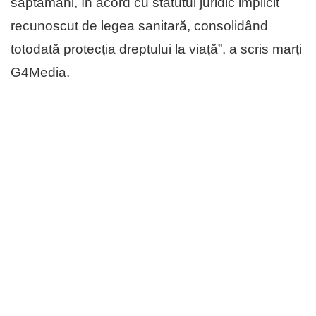
săptămâni, în acord cu statutul juridic implicit
recunoscut de legea sanitară, consolidând
totodată protecția dreptului la viață”, a scris marți
G4Media.