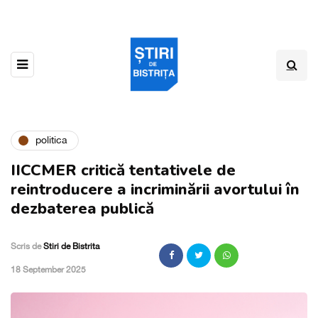
politica
IICCMER critică tentativele de
reintroducere a incriminării avortului în
dezbaterea publică
Scris de
Stiri de Bistrita
,
18 September 2025