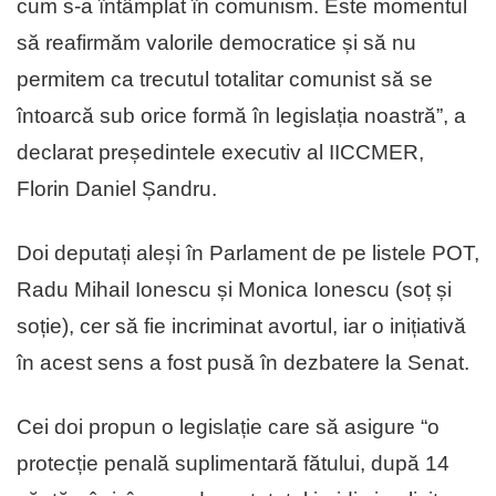
cum s-a întâmplat în comunism. Este momentul
să reafirmăm valorile democratice și să nu
permitem ca trecutul totalitar comunist să se
întoarcă sub orice formă în legislația noastră”, a
declarat președintele executiv al IICCMER,
Florin Daniel Șandru.
Doi deputați aleși în Parlament de pe listele POT,
Radu Mihail Ionescu și Monica Ionescu (soț și
soție), cer să fie incriminat avortul, iar o inițiativă
în acest sens a fost pusă în dezbatere la Senat.
Cei doi propun o legislație care să asigure “o
protecție penală suplimentară fătului, după 14