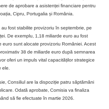
nere de aprobare a asistenței financiare pentru
oația, Cipru, Portugalia și România.
 au fost stabilite provizoriu în septembrie, pe
enței. De exemplu, 1,18 miliarde euro au fost
de euro sunt alocate provizoriu României. Acest
aproximativ 38 de miliarde euro după semnarea
r oferi un impuls vital capacităților strategice
 ele.
ie, Consiliul are la dispoziție patru săptămâni
plicare. Odată aprobate, Comisia va finaliza
mând să fie efectuate în martie 2026.