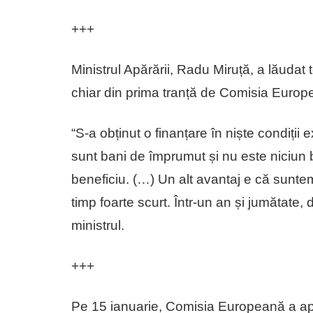
+++
Ministrul Apărării, Radu Miruță, a lăudat 
chiar din prima tranță de Comisia Europ
“S-a obținut o finanțare în niște condiț
sunt bani de împrumut și nu este niciun 
beneficiu. (…) Un alt avantaj e că sunt
timp foarte scurt. Într-un an și jumătate, 
ministrul.
+++
Pe 15 ianuarie, Comisia Europeană a apr