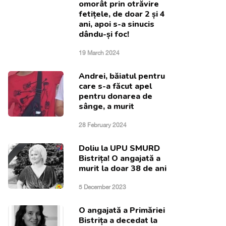
omorât prin otrăvire
fetițele, de doar 2 și 4
ani, apoi s-a sinucis
dându-și foc!
19 March 2024
Andrei, băiatul pentru
care s-a făcut apel
pentru donarea de
sânge, a murit
28 February 2024
Doliu la UPU SMURD
Bistrița! O angajată a
murit la doar 38 de ani
5 December 2023
O angajată a Primăriei
Bistrița a decedat la