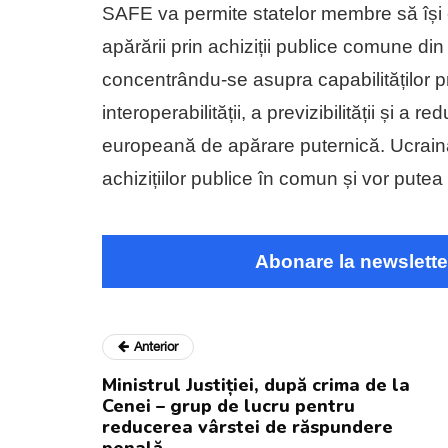
SAFE va permite statelor membre să își e
apărării prin achiziții publice comune di
concentrându-se asupra capabilităților pr
interoperabilității, a previzibilității și a 
europeană de apărare puternică. Ucraina
achizițiilor publice în comun și vor putea 
Abonare la newslette
Anterior
Ministrul Justiției, după crima de la
Cenei – grup de lucru pentru
reducerea vârstei de răspundere
penală