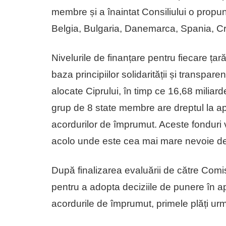
membre și a înaintat Consiliului o propu
Belgia, Bulgaria, Danemarca, Spania, Cr
Nivelurile de finanțare pentru fiecare țară
baza principiilor solidarității și transpar
alocate Ciprului, în timp ce 16,68 miliar
grup de 8 state membre are dreptul la 
acordurilor de împrumut. Aceste fonduri vo
acolo unde este cea mai mare nevoie de
După finalizarea evaluării de către Comis
pentru a adopta deciziile de punere în a
acordurile de împrumut, primele plăți ur