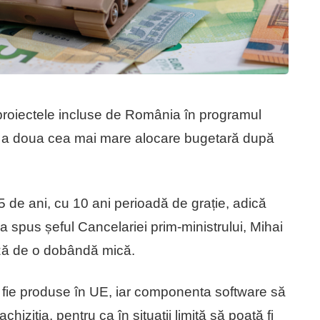
proiectele incluse de România în programul
e a doua cea mai mare alocare bugetară după
5 de ani, cu 10 ani perioadă de grație, adică
 a spus șeful Cancelariei prim-ministrului, Mihai
ză de o dobândă mică.
ă fie produse în UE, iar componenta software să
achiziția, pentru ca în situații limită să poată fi