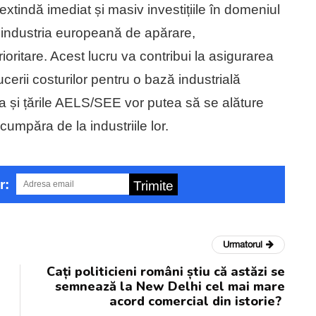
xtindă imediat și masiv investițiile în domeniul
n industria europeană de apărare,
ioritare. Acest lucru va contribui la asigurarea
reducerii costurilor pentru o bază industrială
 și țările AELS/SEE vor putea să se alăture
cumpăra de la industriile lor.
r:
Trimite
Urmatorul
Cați politicieni români știu că astăzi se
semnează la New Delhi cel mai mare
acord comercial din istorie?