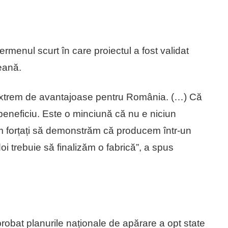
termenul scurt în care proiectul a fost validat
eană.
ii extrem de avantajoase pentru România. (…) Că
beneficiu. Este o minciună că nu e niciun
em forțați să demonstrăm că producem într-un
doi trebuie să finalizăm o fabrică”, a spus
obat planurile naționale de apărare a opt state