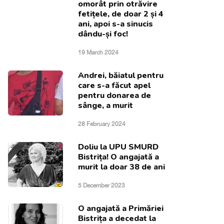
omorât prin otrăvire
fetițele, de doar 2 și 4
ani, apoi s-a sinucis
dându-și foc!
19 March 2024
Andrei, băiatul pentru
care s-a făcut apel
pentru donarea de
sânge, a murit
28 February 2024
Doliu la UPU SMURD
Bistrița! O angajată a
murit la doar 38 de ani
5 December 2023
O angajată a Primăriei
Bistrița a decedat la