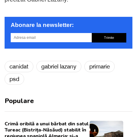
Abonare la newsletter:
Trimite
canidat
gabriel lazany
primarie
psd
Populare
Crimă oribilă a unui bărbat din satul
Tureac (Bistrița-Năsăud) stabilit în
regiunea spaniolă Almeria: și-a