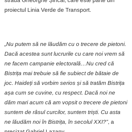
strada Gheorghe Șincai, care este parte din
proiectul Linia Verde de Transport.
„Nu putem să ne lăudăm cu o trecere de pietoni.
Dacă acestea sunt lucrurile cu care noi vrem să
ne facem campanie electorală…Nu cred că
Bistrița mai trebuie să fie subiect de bătaie de
joc. Haideți să vorbim serios și să tratăm Bistrița
așa cum se cuvine, cu respect. Dacă noi ne
dăm mari acum că am vopsit o trecere de pietoni
suntem de râsul curcilor, suntem triști. Cu asta
ne lăudăm noi în Bistrița, în secolul XXI?”
, a
precizat Gabriel Lazany.