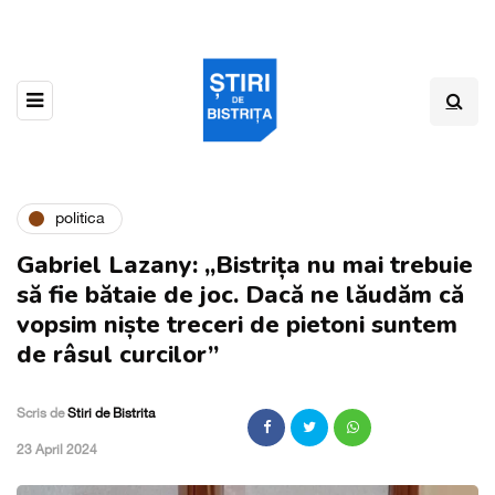
politica
Gabriel Lazany: „Bistrița nu mai trebuie
să fie bătaie de joc. Dacă ne lăudăm că
vopsim niște treceri de pietoni suntem
de râsul curcilor”
Scris de
Stiri de Bistrita
,
23 April 2024