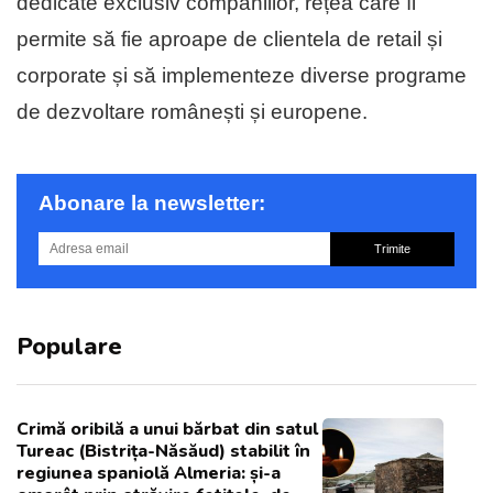
dedicate exclusiv companiilor, rețea care îi
permite să fie aproape de clientela de retail și
corporate și să implementeze diverse programe
de dezvoltare românești și europene.
Abonare la newsletter:
Trimite
Populare
Crimă oribilă a unui bărbat din satul
Tureac (Bistrița-Năsăud) stabilit în
regiunea spaniolă Almeria: și-a