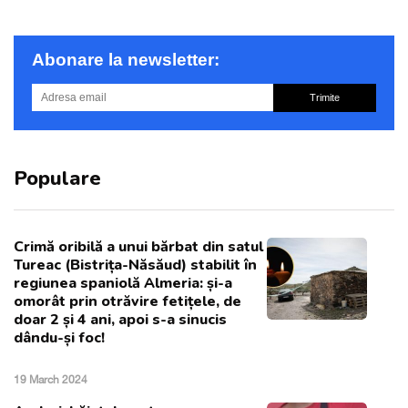
Abonare la newsletter:
Trimite
Populare
Crimă oribilă a unui bărbat din satul
Tureac (Bistrița-Năsăud) stabilit în
regiunea spaniolă Almeria: și-a
omorât prin otrăvire fetițele, de
doar 2 și 4 ani, apoi s-a sinucis
dându-și foc!
19 March 2024