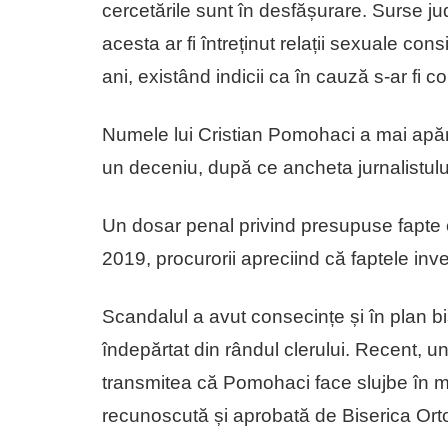
cercetările sunt în desfășurare. Surse j
acesta ar fi întreținut relații sexuale con
ani, existând indicii ca în cauză s-ar fi 
Numele lui Cristian Pomohaci a mai apăru
un deceniu, după ce ancheta jurnalistulu
Un dosar penal privind presupuse fapte ca
2019, procurorii apreciind că faptele inv
Scandalul a avut consecințe și în plan bi
îndepărtat din rândul clerului. Recent, u
transmitea că Pomohaci face slujbe în mo
recunoscută și aprobată de Biserica Ort