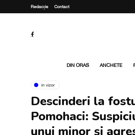
Redacție
Contact
DIN ORAS
ANCHETE
in vizor
Descinderi la fost
Pomohaci: Suspiciu
unui minor și agr