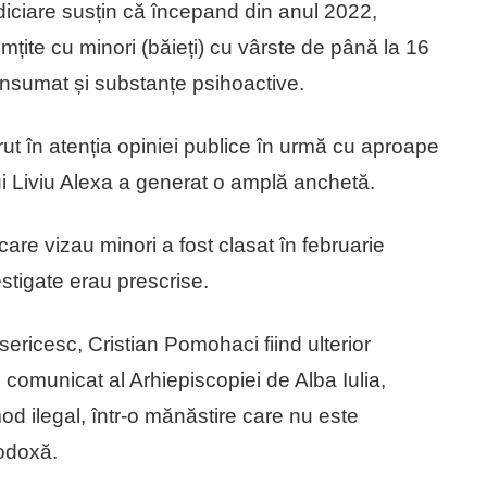
udiciare susțin că începand din anul 2022,
simțite cu minori (băieți) cu vârste de până la 16
consumat și substanțe psihoactive.
t în atenția opiniei publice în urmă cu aproape
i Liviu Alexa a generat o amplă anchetă.
re vizau minori a fost clasat în februarie
estigate erau prescrise.
sericesc, Cristian Pomohaci fiind ulterior
n comunicat al Arhiepiscopiei de Alba Iulia,
d ilegal, într-o mănăstire care nu este
odoxă.