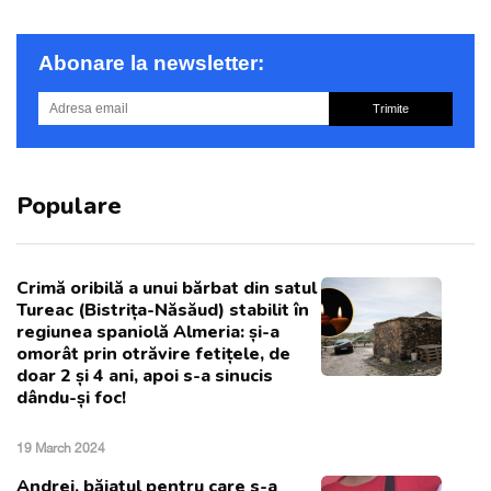
Abonare la newsletter:
Trimite
Populare
Crimă oribilă a unui bărbat din satul
Tureac (Bistrița-Năsăud) stabilit în
regiunea spaniolă Almeria: și-a
omorât prin otrăvire fetițele, de
doar 2 și 4 ani, apoi s-a sinucis
dându-și foc!
19 March 2024
Andrei, băiatul pentru care s-a