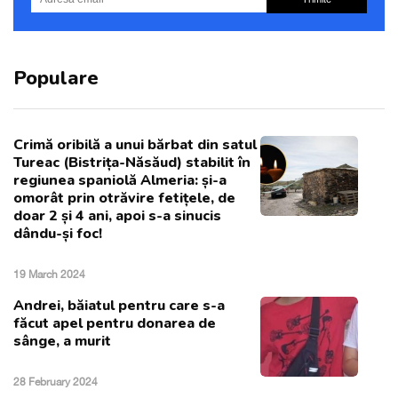
Populare
Crimă oribilă a unui bărbat din satul
Tureac (Bistrița-Năsăud) stabilit în
regiunea spaniolă Almeria: și-a
omorât prin otrăvire fetițele, de
doar 2 și 4 ani, apoi s-a sinucis
dându-și foc!
19 March 2024
Andrei, băiatul pentru care s-a
făcut apel pentru donarea de
sânge, a murit
28 February 2024