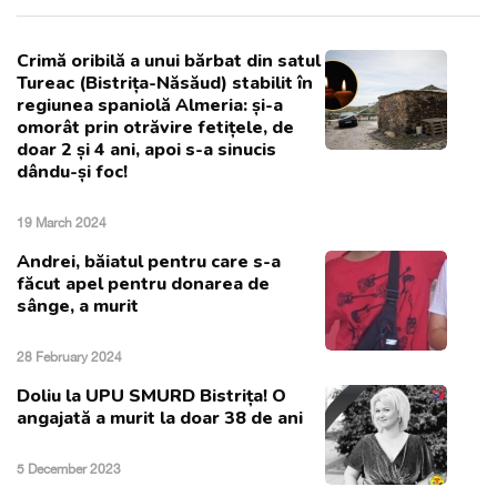
Crimă oribilă a unui bărbat din satul
Tureac (Bistrița-Năsăud) stabilit în
regiunea spaniolă Almeria: și-a
omorât prin otrăvire fetițele, de
doar 2 și 4 ani, apoi s-a sinucis
dându-și foc!
19 March 2024
Andrei, băiatul pentru care s-a
făcut apel pentru donarea de
sânge, a murit
28 February 2024
Doliu la UPU SMURD Bistrița! O
angajată a murit la doar 38 de ani
5 December 2023