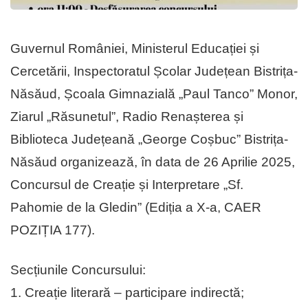
Guvernul României, Ministerul Educației și
Cercetării, Inspectoratul Școlar Județean Bistrița-
Năsăud, Școala Gimnazială „Paul Tanco” Monor,
Ziarul „Răsunetul”, Radio Renașterea și
Biblioteca Județeană „George Coșbuc” Bistrița-
Năsăud organizează, în data de 26 Aprilie 2025,
Concursul de Creație și Interpretare „Sf.
Pahomie de la Gledin” (Ediția a X-a, CAER
POZIȚIA 177).
Secțiunile Concursului:
1. Creație literară – participare indirectă;