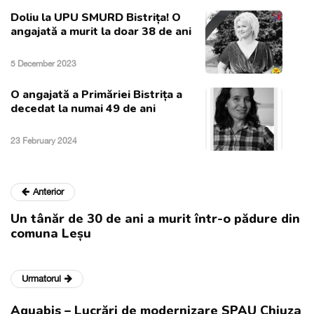
Doliu la UPU SMURD Bistrița! O
angajată a murit la doar 38 de ani
5 December 2023
O angajată a Primăriei Bistrița a
decedat la numai 49 de ani
23 February 2024
Anterior
Un tânăr de 30 de ani a murit într-o pădure din
comuna Leșu
Urmatorul
Aquabis – Lucrări de modernizare SPAU Chiuza