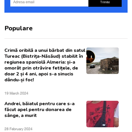
Trimite
Populare
Crimă oribilă a unui bărbat din satul
Tureac (Bistrița-Năsăud) stabilit în
regiunea spaniolă Almeria: și-a
omorât prin otrăvire fetițele, de
doar 2 și 4 ani, apoi s-a sinucis
dându-și foc!
19 March 2024
Andrei, băiatul pentru care s-a
făcut apel pentru donarea de
sânge, a murit
28 February 2024