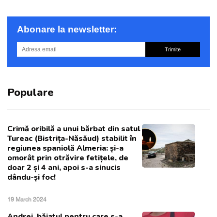
Abonare la newsletter:
Trimite
Populare
Crimă oribilă a unui bărbat din satul
Tureac (Bistrița-Năsăud) stabilit în
regiunea spaniolă Almeria: și-a
omorât prin otrăvire fetițele, de
doar 2 și 4 ani, apoi s-a sinucis
dându-și foc!
19 March 2024
Andrei, băiatul pentru care s-a