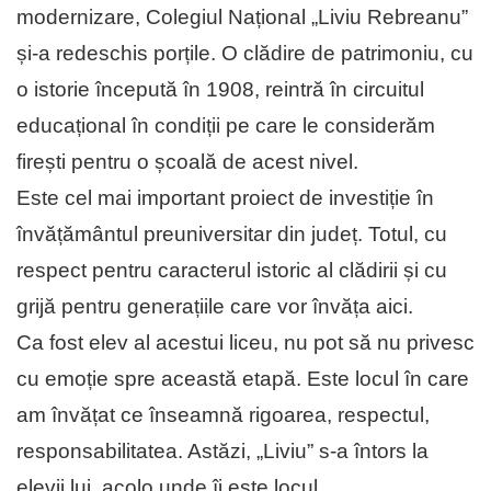
modernizare, Colegiul Național „Liviu Rebreanu”
și-a redeschis porțile. O clădire de patrimoniu, cu
o istorie începută în 1908, reintră în circuitul
educațional în condiții pe care le considerăm
firești pentru o școală de acest nivel.
Este cel mai important proiect de investiție în
învățământul preuniversitar din județ. Totul, cu
respect pentru caracterul istoric al clădirii și cu
grijă pentru generațiile care vor învăța aici.
Ca fost elev al acestui liceu, nu pot să nu privesc
cu emoție spre această etapă. Este locul în care
am învățat ce înseamnă rigoarea, respectul,
responsabilitatea. Astăzi, „Liviu” s-a întors la
elevii lui, acolo unde îi este locul.