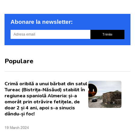
Abonare la newsletter:
Trimite
Populare
Crimă oribilă a unui bărbat din satul
Tureac (Bistrița-Năsăud) stabilit în
regiunea spaniolă Almeria: și-a
omorât prin otrăvire fetițele, de
doar 2 și 4 ani, apoi s-a sinucis
dându-și foc!
19 March 2024