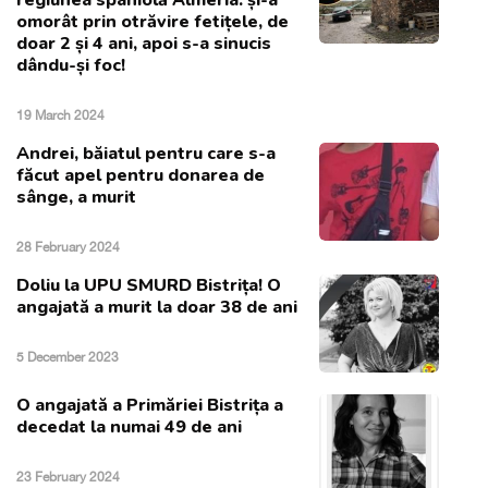
regiunea spaniolă Almeria: și-a
omorât prin otrăvire fetițele, de
doar 2 și 4 ani, apoi s-a sinucis
dându-și foc!
19 March 2024
Andrei, băiatul pentru care s-a
făcut apel pentru donarea de
sânge, a murit
28 February 2024
Doliu la UPU SMURD Bistrița! O
angajată a murit la doar 38 de ani
5 December 2023
O angajată a Primăriei Bistrița a
decedat la numai 49 de ani
23 February 2024