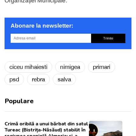
Organizației Municipale.
Abonare la newsletter:
Trimite
ciceu mihaiesti
nimigea
primari
psd
rebra
salva
Populare
Crimă oribilă a unui bărbat din satul
Tureac (Bistrița-Năsăud) stabilit în