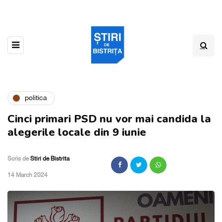
politica
Cinci primari PSD nu vor mai candida la
alegerile locale din 9 iunie
Scris de
Stiri de Bistrita
,
14 March 2024