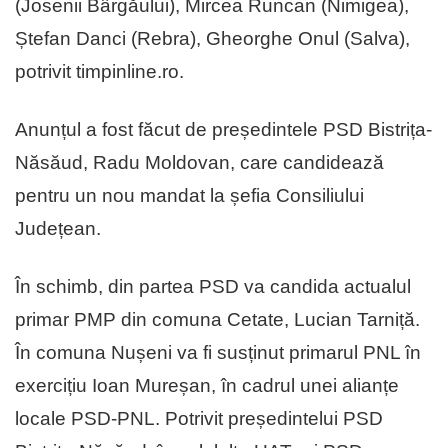
(Josenii Bârgăului), Mircea Runcan (Nimigea),
Ștefan Danci (Rebra), Gheorghe Onul (Salva),
potrivit timpinline.ro.
Anunțul a fost făcut de președintele PSD Bistrița-
Năsăud, Radu Moldovan, care candidează
pentru un nou mandat la șefia Consiliului
Județean.
În schimb, din partea PSD va candida actualul
primar PMP din comuna Cetate, Lucian Tarniță.
În comuna Nușeni va fi susținut primarul PNL în
exercițiu Ioan Mureșan, în cadrul unei alianțe
locale PSD-PNL. Potrivit președintelui PSD