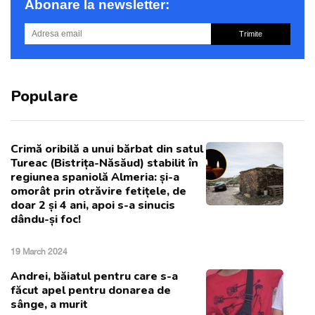
Abonare la newsletter:
Trimite
Populare
Crimă oribilă a unui bărbat din satul
Tureac (Bistrița-Năsăud) stabilit în
regiunea spaniolă Almeria: și-a
omorât prin otrăvire fetițele, de
doar 2 și 4 ani, apoi s-a sinucis
dându-și foc!
19 March 2024
Andrei, băiatul pentru care s-a
făcut apel pentru donarea de
sânge, a murit