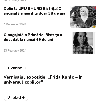
28 February 2024
Doliu la UPU SMURD Bistrița! O
angajată a murit la doar 38 de ani
5 December 2023
O angajată a Primăriei Bistrița a
decedat la numai 49 de ani
23 February 2024
Anterior
Vernisajul expoziției „Frida Kahlo – în
universul copiilor”
Urmatorul