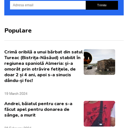
Trimite
Populare
Crimă oribilă a unui bărbat din satul
Tureac (Bistrița-Năsăud) stabilit în
regiunea spaniolă Almeria: și-a
omorât prin otrăvire fetițele, de
doar 2 și 4 ani, apoi s-a sinucis
dându-și foc!
19 March 2024
Andrei, băiatul pentru care s-a
făcut apel pentru donarea de
sânge, a murit