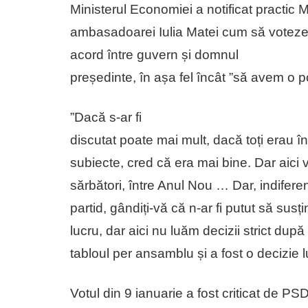
Ministerul Economiei a notificat practic M
ambasadoarei Iulia Matei cum să voteze,
acord între guvern și domnul
președinte, în așa fel încât ”să avem o p
”Dacă s-ar fi
discutat poate mai mult, dacă toți erau 
subiecte, cred că era mai bine. Dar aici 
sărbători, între Anul Nou … Dar, indiferent 
partid, gândiți-vă că n-ar fi putut să susț
lucru, dar aici nu luăm decizii strict du
tabloul per ansamblu și a fost o decizie 
Votul din 9 ianuarie a fost criticat de PS