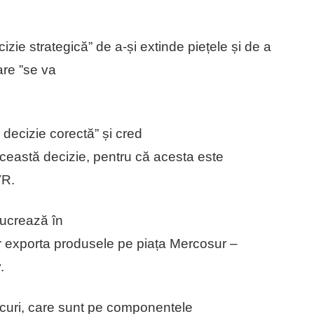
ie strategică” de a-și extinde piețele și de a
re ”se va
decizie corectă” și cred
ceastă decizie, pentru că acesta este
VR.
lucrează în
or exporta produsele pe piața Mercosur –
.
iscuri, care sunt pe componentele