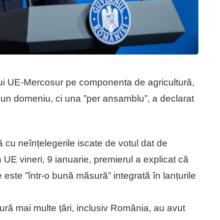
ui UE-Mercosur pe componenta de agricultură,
ă un domeniu, ci una ”per ansamblu”, a declarat
ră cu neînțelegerile iscate de votul dat de
E vineri, 9 ianuarie, premierul a explicat că
ste ”într-o bună măsură” integrată în lanțurile
ură mai multe țări, inclusiv România, au avut