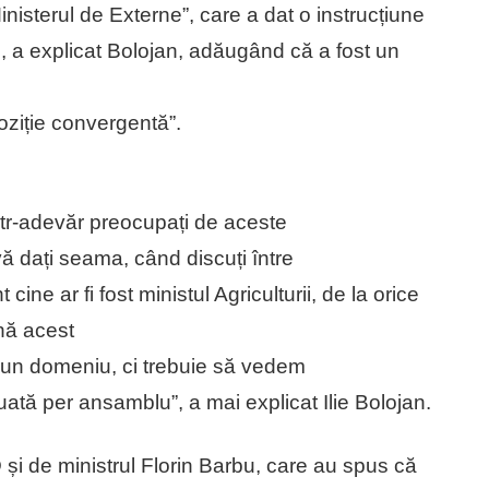
inisterul de Externe”, care a dat o instrucțiune
 a explicat Bolojan, adăugând că a fost un
oziție convergentă”.
într-adevăr preocupați de aceste
vă dați seama, când discuți între
cine ar fi fost ministul Agriculturii, de la orice
ină acest
pă un domeniu, ci trebuie să vedem
luată per ansamblu”, a mai explicat Ilie Bolojan.
D și de ministrul Florin Barbu, care au spus că