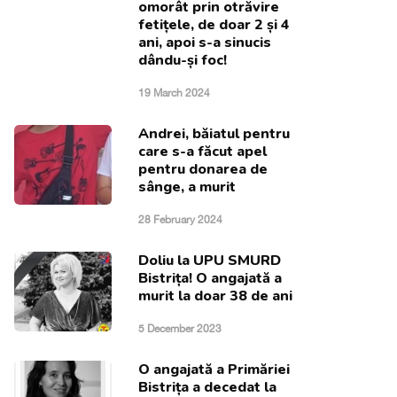
omorât prin otrăvire
fetițele, de doar 2 și 4
ani, apoi s-a sinucis
dându-și foc!
19 March 2024
Andrei, băiatul pentru
care s-a făcut apel
pentru donarea de
sânge, a murit
28 February 2024
Doliu la UPU SMURD
Bistrița! O angajată a
murit la doar 38 de ani
5 December 2023
O angajată a Primăriei
Bistrița a decedat la