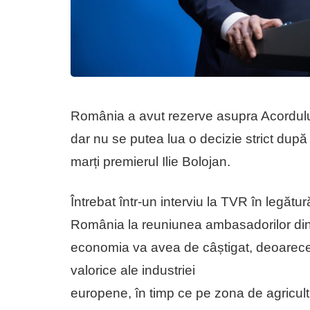
România a avut rezerve asupra Acordul
dar nu se putea lua o decizie strict dup
marți premierul Ilie Bolojan.
Întrebat într-un interviu la TVR în legătu
România la reuniunea ambasadorilor din U
economia va avea de câștigat, deoarece e
valorice ale industriei
europene, în timp ce pe zona de agricult