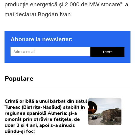
producţie energetică şi 2.000 de MW stocare”, a
mai declarat Bogdan Ivan.
Abonare la newsletter:
Trimite
Populare
Crimă oribilă a unui bărbat din satul
Tureac (Bistrița-Năsăud) stabilit în
regiunea spaniolă Almeria: și-a
omorât prin otrăvire fetițele, de
doar 2 și 4 ani, apoi s-a sinucis
dându-și foc!