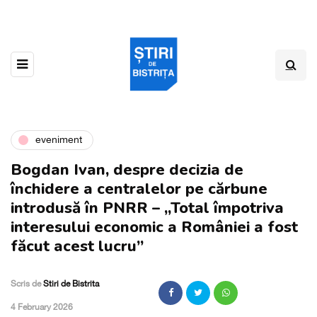
eveniment
Bogdan Ivan, despre decizia de
închidere a centralelor pe cărbune
introdusă în PNRR – „Total împotriva
interesului economic a României a fost
făcut acest lucru”
Scris de
Stiri de Bistrita
,
4 February 2026