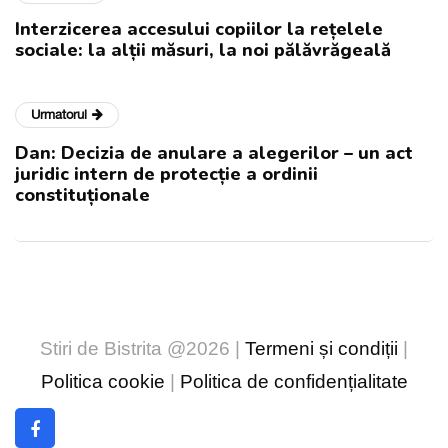
Interzicerea accesului copiilor la rețelele
sociale: la alții măsuri, la noi pălăvrăgeală
Urmatorul
Dan: Decizia de anulare a alegerilor – un act
juridic intern de protecție a ordinii
constituționale
Stiri de Bistrita @2026 |
Termeni și condiții
|
Politica cookie
|
Politica de confidențialitate