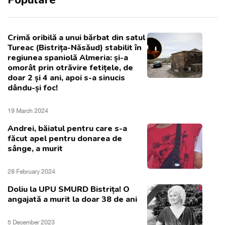
Populare
Crimă oribilă a unui bărbat din satul
Tureac (Bistrița-Năsăud) stabilit în
regiunea spaniolă Almeria: și-a
omorât prin otrăvire fetițele, de
doar 2 și 4 ani, apoi s-a sinucis
dându-și foc!
19 March 2024
Andrei, băiatul pentru care s-a
făcut apel pentru donarea de
sânge, a murit
28 February 2024
Doliu la UPU SMURD Bistrița! O
angajată a murit la doar 38 de ani
5 December 2023