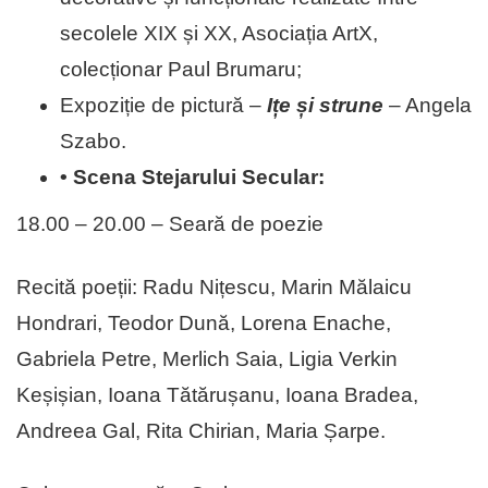
secolele XIX și XX, Asociația ArtX,
colecționar Paul Brumaru;
Expoziție de pictură –
Ițe și strune
– Angela
Szabo.
• Scena Stejarului Secular:
18.00 – 20.00 – Seară de poezie
Recită poeții: Radu Nițescu, Marin Mălaicu
Hondrari, Teodor Dună, Lorena Enache,
Gabriela Petre, Merlich Saia, Ligia Verkin
Keșișian, Ioana Tătărușanu, Ioana Bradea,
Andreea Gal, Rita Chirian, Maria Șarpe.