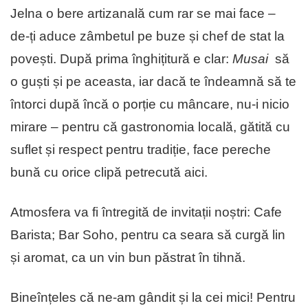
Jelna o bere artizanală cum rar se mai face –
de-ți aduce zâmbetul pe buze și chef de stat la
povești. După prima înghițitură e clar:
Musai
să
o guști și pe aceasta, iar dacă te îndeamnă să te
întorci după încă o porție cu mâncare, nu-i nicio
mirare – pentru că gastronomia locală, gătită cu
suflet și respect pentru tradiție, face pereche
bună cu orice clipă petrecută aici.
Atmosfera va fi întregită de invitații noștri: Cafe
Barista; Bar Soho, pentru ca seara să curgă lin
și aromat, ca un vin bun păstrat în tihnă.
Bineînțeles că ne-am gândit și la cei mici! Pentru