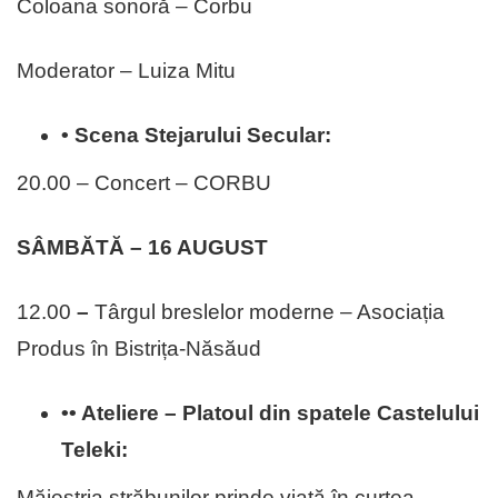
Coloana sonoră – Corbu
Moderator – Luiza Mitu
• Scena Stejarului Secular:
20.00 – Concert – CORBU
SÂMBĂTĂ – 16 AUGUST
12.00
–
Târgul breslelor moderne – Asociația
Produs în Bistrița-Năsăud
•• Ateliere –
Platoul din spatele Castelului
Teleki:
Măiestria străbunilor prinde viață în curtea