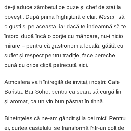
de-ți aduce zâmbetul pe buze și chef de stat la
povești. După prima înghițitură e clar:
Musai
să
o guști și pe aceasta, iar dacă te îndeamnă să te
întorci după încă o porție cu mâncare, nu-i nicio
mirare – pentru că gastronomia locală, gătită cu
suflet și respect pentru tradiție, face pereche
bună cu orice clipă petrecută aici.
Atmosfera va fi întregită de invitații noștri: Cafe
Barista; Bar Soho, pentru ca seara să curgă lin
și aromat, ca un vin bun păstrat în tihnă.
Bineînțeles că ne-am gândit și la cei mici! Pentru
ei, curtea castelului se transformă într-un colț de