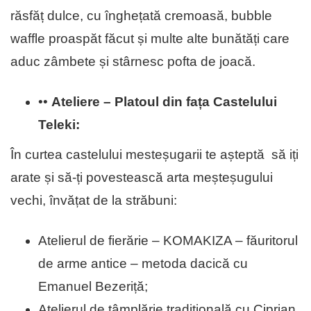
răsfăț dulce, cu înghețată cremoasă, bubble
waffle proaspăt făcut și multe alte bunătăți care
aduc zâmbete și stârnesc pofta de joacă.
••
Ateliere – Platoul din fața Castelului
Teleki:
În curtea castelului mesteșugarii te așteptă să iți
arate și să-ți povestească arta meșteșugului
vechi, învățat de la străbuni:
Atelierul de fierărie – KOMAKIZA – făuritorul
de arme antice – metoda dacică cu
Emanuel Bezeriță;
Atelierul de tâmplărie tradițională cu Ciprian