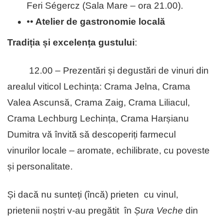
Feri Ségercz (Sala Mare – ora 21.00).
••
Atelier de gastronomie locală
Tradiția și excelența gustului
:
12.00 – Prezentări și degustări de vinuri din
arealul viticol Lechința: Crama Jelna, Crama
Valea Ascunsă, Crama Zaig, Crama Liliacul,
Crama Lechburg Lechința, Crama Harșianu
Dumitra vă învită să descoperiți farmecul
vinurilor locale – aromate, echilibrate, cu poveste
și personalitate.
Și dacă nu sunteți (încă) prieten cu vinul,
prietenii noștri v-au pregătit în
Șura Veche
din