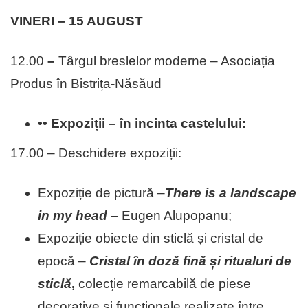
VINERI – 15 AUGUST
12.00
–
Târgul breslelor moderne – Asociația
Produs în Bistrița-Năsăud
•• Expoziții – în incinta castelului:
17.00 – Deschidere expoziții:
Expoziție de pictură –
There is a landscape
in my head
– Eugen Alupopanu;
Expoziție obiecte din sticlă și cristal de
epocă –
Cristal în doză fină și ritualuri de
sticlă
,
colecție remarcabilă de piese
decorative și funcționale realizate între