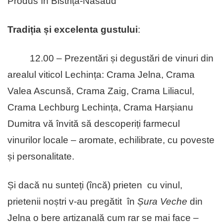
Produs în Bistrița-Năsăud
Tradiția și excelenta gustului
:
12.00 – Prezentări și degustări de vinuri din
arealul viticol Lechința: Crama Jelna, Crama
Valea Ascunsă, Crama Zaig, Crama Liliacul,
Crama Lechburg Lechința, Crama Harșianu
Dumitra vă învită să descoperiți farmecul
vinurilor locale – aromate, echilibrate, cu poveste
și personalitate.
Și dacă nu sunteți (încă) prieten cu vinul,
prietenii noștri v-au pregătit în
Șura Veche
din
Jelna o bere artizanală cum rar se mai face –