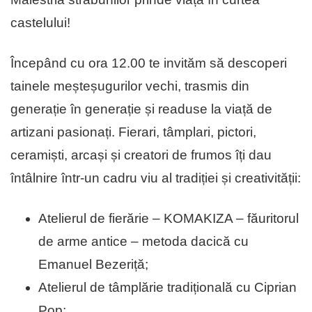
castelului!
Începând cu ora 12.00 te invităm să descoperi
tainele meșteșugurilor vechi, trasmis din
generație în generație și readuse la viață de
artizani pasionați. Fierari, tâmplari, pictori,
ceramiști, arcași și creatori de frumos îți dau
întâlnire într-un cadru viu al tradiției și creativității:
Atelierul de fierărie – KOMAKIZA – făuritorul
de arme antice – metoda dacică cu
Emanuel Bezeriță;
Atelierul de tâmplărie tradițională cu Ciprian
Pop;