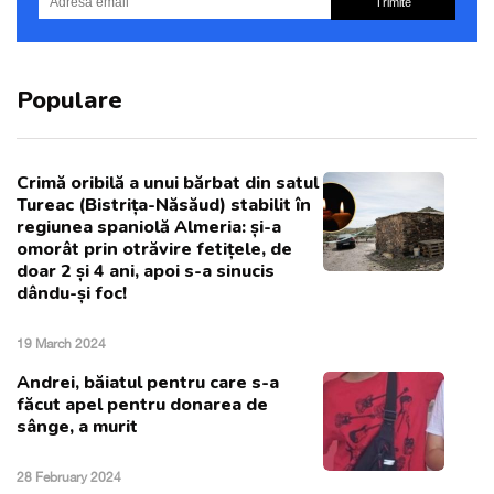
Trimite
Populare
Crimă oribilă a unui bărbat din satul
Tureac (Bistrița-Năsăud) stabilit în
regiunea spaniolă Almeria: și-a
omorât prin otrăvire fetițele, de
doar 2 și 4 ani, apoi s-a sinucis
dându-și foc!
19 March 2024
Andrei, băiatul pentru care s-a
făcut apel pentru donarea de
sânge, a murit
28 February 2024