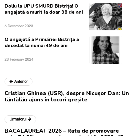
Doliu la UPU SMURD Bistrița! O
angajată a murit la doar 38 de ani
5 December 2023
O angajată a Primăriei Bistrița a
decedat la numai 49 de ani
23 February 2024
Anterior
Cristian Ghinea (USR), despre Nicușor Dan: Un
tăntălău ajuns în locuri greșite
Urmatorul
BACALAUREAT 2026 – Rata de promovare