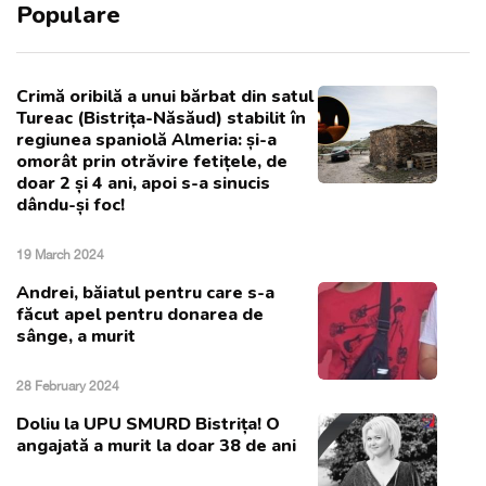
Populare
Crimă oribilă a unui bărbat din satul
Tureac (Bistrița-Năsăud) stabilit în
regiunea spaniolă Almeria: și-a
omorât prin otrăvire fetițele, de
doar 2 și 4 ani, apoi s-a sinucis
dându-și foc!
19 March 2024
Andrei, băiatul pentru care s-a
făcut apel pentru donarea de
sânge, a murit
28 February 2024
Doliu la UPU SMURD Bistrița! O
angajată a murit la doar 38 de ani