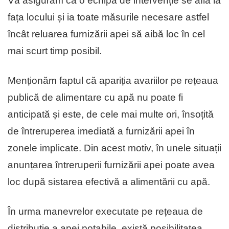
Vă asigurăm că o echipă de intervenție se află la
fața locului și ia toate măsurile necesare astfel
încât reluarea furnizării apei să aibă loc în cel
mai scurt timp posibil.
Menționăm faptul că apariția avariilor pe rețeaua
publică de alimentare cu apă nu poate fi
anticipată și este, de cele mai multe ori, însoțită
de întreruperea imediată a furnizării apei în
zonele implicate. Din acest motiv, în unele situații
anunțarea întreruperii furnizării apei poate avea
loc după sistarea efectivă a alimentării cu apă.
În urma manevrelor executate pe rețeaua de
distribuție a apei potabile, există posibilitatea