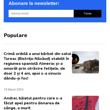
Abonare la newsletter:
Trimite
Populare
Crimă oribilă a unui bărbat din satul
Tureac (Bistrița-Năsăud) stabilit în
regiunea spaniolă Almeria: și-a
omorât prin otrăvire fetițele, de
doar 2 și 4 ani, apoi s-a sinucis
dându-și foc!
19 March 2024
Andrei, băiatul pentru care s-a
făcut apel pentru donarea de
sânge, a murit