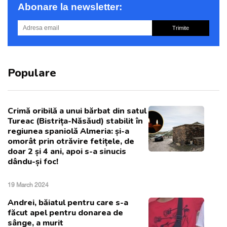
Abonare la newsletter:
Trimite
Populare
Crimă oribilă a unui bărbat din satul
Tureac (Bistrița-Năsăud) stabilit în
regiunea spaniolă Almeria: și-a
omorât prin otrăvire fetițele, de
doar 2 și 4 ani, apoi s-a sinucis
dându-și foc!
19 March 2024
Andrei, băiatul pentru care s-a
făcut apel pentru donarea de
sânge, a murit