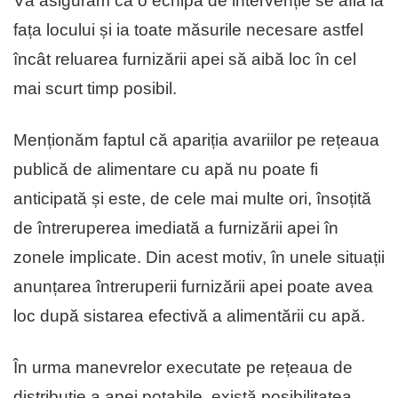
Vă asigurăm că o echipă de intervenție se află la
fața locului și ia toate măsurile necesare astfel
încât reluarea furnizării apei să aibă loc în cel
mai scurt timp posibil.
Menționăm faptul că apariția avariilor pe rețeaua
publică de alimentare cu apă nu poate fi
anticipată și este, de cele mai multe ori, însoțită
de întreruperea imediată a furnizării apei în
zonele implicate. Din acest motiv, în unele situații
anunțarea întreruperii furnizării apei poate avea
loc după sistarea efectivă a alimentării cu apă.
În urma manevrelor executate pe rețeaua de
distribuție a apei potabile, există posibilitatea