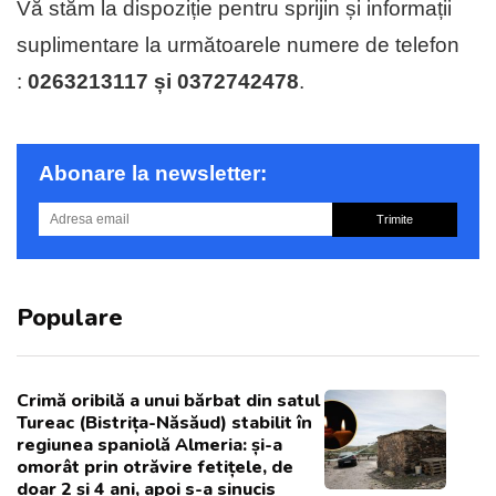
Vă stăm la dispoziție pentru sprijin și informații
suplimentare la următoarele numere de telefon
:
0263213117 și 0372742478
.
Abonare la newsletter:
Trimite
Populare
Crimă oribilă a unui bărbat din satul
Tureac (Bistrița-Năsăud) stabilit în
regiunea spaniolă Almeria: și-a
omorât prin otrăvire fetițele, de
doar 2 și 4 ani, apoi s-a sinucis