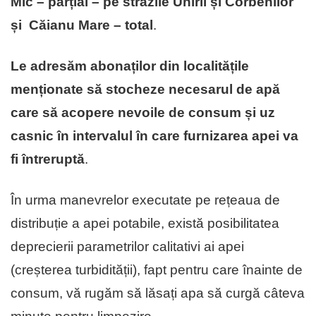
Mic – parțial – pe străzile Unirii și Corbenilor
și Căianu Mare – total
.
Le adresăm abonaților din localitățile
menționate să stocheze necesarul de apă
care să acopere nevoile de consum și uz
casnic în intervalul în care furnizarea apei va
fi întreruptă
.
În urma manevrelor executate pe rețeaua de
distribuție a apei potabile, există posibilitatea
deprecierii parametrilor calitativi ai apei
(creșterea turbidității), fapt pentru care înainte de
consum, vă rugăm să lăsați apa să curgă câteva