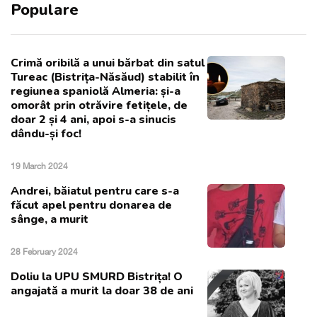
Populare
Crimă oribilă a unui bărbat din satul
Tureac (Bistrița-Năsăud) stabilit în
regiunea spaniolă Almeria: și-a
omorât prin otrăvire fetițele, de
doar 2 și 4 ani, apoi s-a sinucis
dându-și foc!
19 March 2024
Andrei, băiatul pentru care s-a
făcut apel pentru donarea de
sânge, a murit
28 February 2024
Doliu la UPU SMURD Bistrița! O
angajată a murit la doar 38 de ani