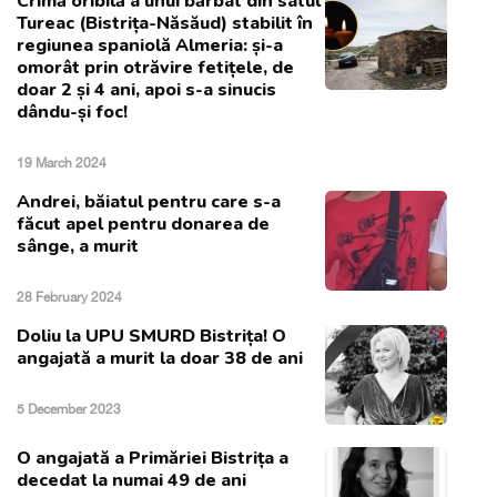
Crimă oribilă a unui bărbat din satul
Tureac (Bistrița-Năsăud) stabilit în
regiunea spaniolă Almeria: și-a
omorât prin otrăvire fetițele, de
doar 2 și 4 ani, apoi s-a sinucis
dându-și foc!
19 March 2024
Andrei, băiatul pentru care s-a
făcut apel pentru donarea de
sânge, a murit
28 February 2024
Doliu la UPU SMURD Bistrița! O
angajată a murit la doar 38 de ani
5 December 2023
O angajată a Primăriei Bistrița a
decedat la numai 49 de ani