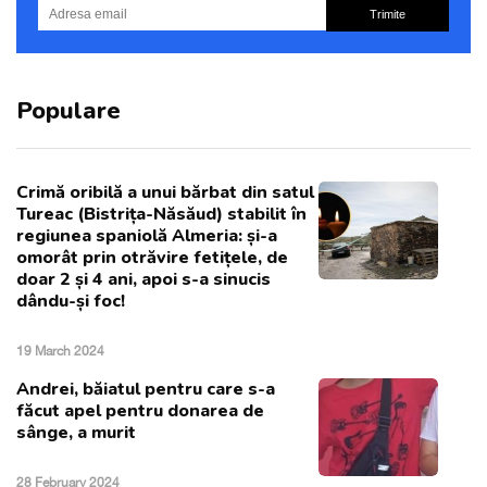
Trimite
Populare
Crimă oribilă a unui bărbat din satul
Tureac (Bistrița-Năsăud) stabilit în
regiunea spaniolă Almeria: și-a
omorât prin otrăvire fetițele, de
doar 2 și 4 ani, apoi s-a sinucis
dându-și foc!
19 March 2024
Andrei, băiatul pentru care s-a
făcut apel pentru donarea de
sânge, a murit
28 February 2024