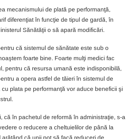
rea mecanismului de plată pe performanţă,
 diferenţiat în funcţie de tipul de gardă, în
Ministerul Sănătăţii o să apară modificări.
pentru că sistemul de sănătate este sub o
oaştem foarte bine. Foarte mulţi medici fac
l, pentru că resursa umană este indisponibilă,
ntru a opera astfel de tăieri în sistemul de
 cu plata pe performanţă vor aduce beneficii şi
strul.
i, că în pachetul de reformă în administraţie, s-a
vedere o reducere a cheltuielilor de până la
l arătând că unii pot să facă reduceri de