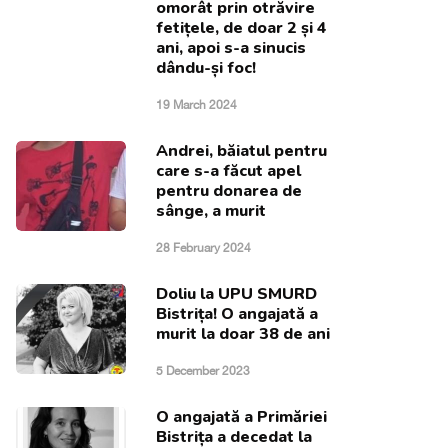
omorât prin otrăvire
fetițele, de doar 2 și 4
ani, apoi s-a sinucis
dându-și foc!
19 March 2024
Andrei, băiatul pentru
care s-a făcut apel
pentru donarea de
sânge, a murit
28 February 2024
Doliu la UPU SMURD
Bistrița! O angajată a
murit la doar 38 de ani
5 December 2023
O angajată a Primăriei
Bistrița a decedat la