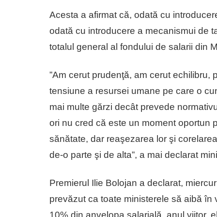
Acesta a afirmat că, odată cu introduce
odată cu introducere a mecanismui de tarif
totalul general al fondului de salarii din 
”Am cerut prudenţă, am cerut echilibru, 
tensiune a resursei umane pe care o cun
mai multe gărzi decât prevede normativu
ori nu cred că este un moment oportun pe
sănătate, dar reaşezarea lor şi corelarea
de-o parte şi de alta”, a mai declarat mini
Premierul Ilie Bolojan a declarat, miercur
prevăzut ca toate ministerele să aibă în 
10% din anvelopa salarială, anul viitor, e