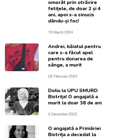
omorât prin otrăvire
fetițele, de doar 2 și 4
ani, apoi s-a sinucis
dându-și foc!
19 March 2024
Andrei, băiatul pentru
care s-a făcut apel
pentru donarea de
sânge, a murit
28 February 2024
Doliu la UPU SMURD
Bistrița! O angajată a
murit la doar 38 de ani
5 December 2023
O angajată a Primăriei
Bistrița a decedat la