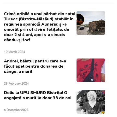
Crimă oribilă a unui bărbat din satul
Tureac (Bistrița-Năsăud) stabilit în
regiunea spaniolă Almeria: și-a
omorât prin otrăvire fetițele, de
doar 2 și 4 ani, apoi s-a sinucis
dându-și foc!
19 March 2024
Andrei, băiatul pentru care s-a
făcut apel pentru donarea de
sânge, a murit
28 February 2024
Doliu la UPU SMURD Bistrița! O
angajată a murit la doar 38 de ani
5 December 2023