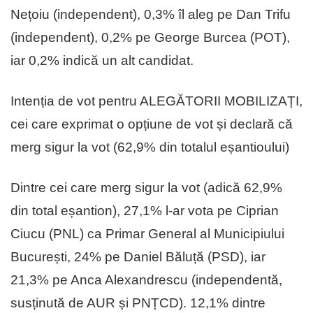
Nețoiu (independent), 0,3% îl aleg pe Dan Trifu
(independent), 0,2% pe George Burcea (POT),
iar 0,2% indică un alt candidat.
Intenția de vot pentru ALEGĂTORII MOBILIZAȚI,
cei care exprimat o opțiune de vot și declară că
merg sigur la vot (62,9% din totalul eșantioului)
Dintre cei care merg sigur la vot (adică 62,9%
din total eșantion), 27,1% l-ar vota pe Ciprian
Ciucu (PNL) ca Primar General al Municipiului
București, 24% pe Daniel Băluță (PSD), iar
21,3% pe Anca Alexandrescu (independentă,
susținută de AUR și PNȚCD). 12,1% dintre